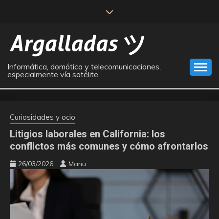
Saltar
al
contenido
Informática, domótica y telecomunicaciones,
especialmente vía satélite.
Curiosidades y ocio
Litigios laborales en California: los
conflictos más comunes y cómo afrontarlos
26/03/2026
Manu