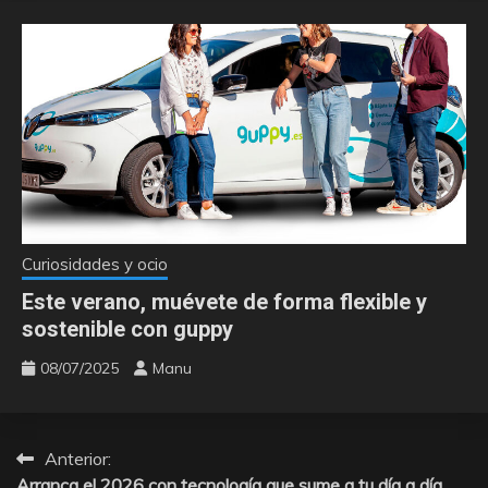
Curiosidades y ocio
Este verano, muévete de forma flexible y
sostenible con guppy
08/07/2025
Manu
Anterior:
Navegación
Arranca el 2026 con tecnología que sume a tu día a día