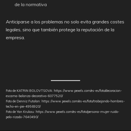
de la normativa
Anticiparse a los problemas no solo evita grandes costes
legales, sino que también protege la reputación de la
empresa.
Foto de KATRIN BOLOVTSOVA: https://www.pexels.com/es-es/foto/decoracion-
escama-balanza-decorativo-6077520/
Foto de Denniz Futalan: https://www.pexels.com/es-es/foto/trabajando-hombres-
techo-en-pie-4956920/
Foto de Yan Krukau: https://www.pexels.com/es-es/foto/persona-mujer-ruido-
pelo-rizado-7640490/