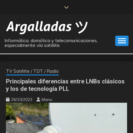
Saltar
al
contenido
Informática, domótica y telecomunicaciones,
especialmente vía satélite.
TV Satélite / TDT / Radio
Principales diferencias entre LNBs clásicos
y los de tecnología PLL
26/10/2023
Manu