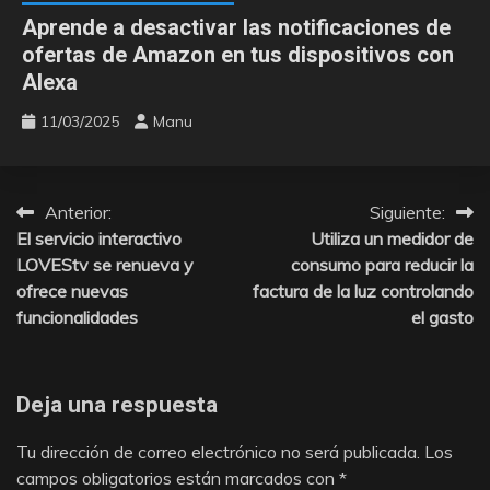
Aprende a desactivar las notificaciones de
ofertas de Amazon en tus dispositivos con
Alexa
11/03/2025
Manu
Anterior:
Siguiente:
Navegación
El servicio interactivo
Utiliza un medidor de
de
LOVEStv se renueva y
consumo para reducir la
ofrece nuevas
factura de la luz controlando
entradas
funcionalidades
el gasto
Deja una respuesta
Tu dirección de correo electrónico no será publicada.
Los
campos obligatorios están marcados con
*